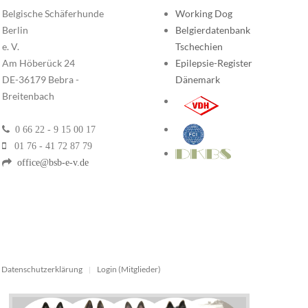
Belgische Schäferhunde
Working Dog
Berlin
Belgierdatenbank
e. V.
Tschechien
Am Höberück 24
Epilepsie-Register
DE-36179 Bebra -
Dänemark
Breitenbach
0 66 22 - 9 15 00 17
01 76 - 41 72 87 79
office@bsb-e-v.de
Datenschutzerklärung
Login (Mitglieder)